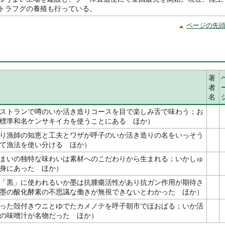
トラフグの養殖も行っている。
ページの先
著
者
名
ストランで噂のいか活き造りコースを目で楽しみ舌で味わう；お
標準和名ケンサキイカを使うことにある ほか）
り漁師の知恵と工夫とワザが呼子のいか活き造りの名をいっそう
て漁法を使い分ける ほか）
まいの独特な味わいは素材へのこだわりから生まれる；いかしゅ
身にあった ほか）
「黒」に使われるいか墨は抗腫瘍活性があり抗ガン作用が期待さ
墨の酸化酵素の不思議な働きが無視できないとわかった ほか）
った殻付きウニとゆでたカメノテを呼子朝市でほおばる；いか活
の味噌汁が名物だった ほか）