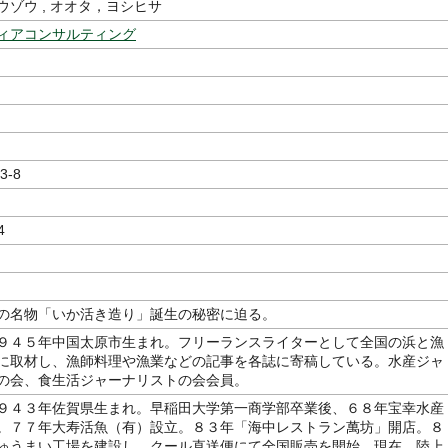
ウゾウ , オオタ，ヨシヒサ
ィアコンサルティング
3-8
4
の名物「いか活き造り」誕生の秘密に迫る。
９４５年中国太原市生まれ。フリーランスライターとして全国の浜と漁
に取材し、漁師料理や漁業などの記事を各誌に寄稿している。水産ジャ
の会、食生活ジャーナリストの会会員。
９４３年佐賀県生まれ。早稲田大学第一商学部卒業後、６８年宝幸水産
。７７年大寿活魚（有）設立。８３年「海中レストラン萬坊」開店。８
ゅうまい工場を建設し、クール直送便にて全国販売を開始。現在、陸上