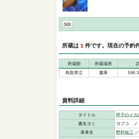
SDI
所蔵は
1
件です。現在の予約
所蔵館
所蔵場所
鳥取県立
書庫
596.
資料詳細
タイトル
呼子のイカ
書名ヨミ
ヨブコ ノ
著者名
野村祐三
／