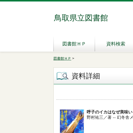
鳥取県立図書館
図書館ＨＰ
資料検索
図書館ＨＰ
>
資料詳細
呼子のイカはなぜ美味い
野村祐三／著 -- 幻冬舎メディ