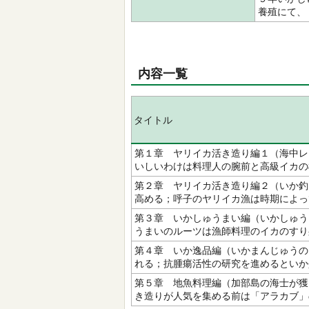
養殖にて、
内容一覧
タイトル
第１章 ヤリイカ活き造り編１（海中レ
いしいわけは料理人の腕前と高級イカの
第２章 ヤリイカ活き造り編２（いか釣
高める；呼子のヤリイカ漁は時期によっ
第３章 いかしゅうまい編（いかしゅう
うまいのルーツは漁師料理のイカのすり
第４章 いか逸品編（いかまんじゅうの
れる；抗腫瘍活性の研究を進めるといか
第５章 地魚料理編（加部島の海士が獲
き造りが人気を集める前は「アラカブ」