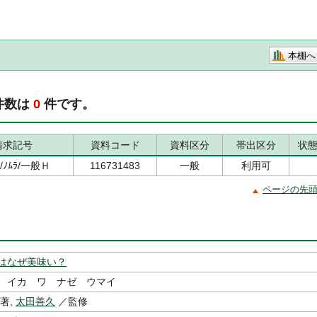
本棚へ
件数は
0
件です。
請求記号
資料コード
資料区分
帯出区分
状
3/ﾉﾑﾗ/一般Ｈ
116731483
一般
利用可
ページの先
はなぜ美味い？
 イカ ワ ナゼ ウマイ
著,
太田善久
／監修