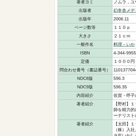
著者ヨミ
ノムラ，ユ
出版者
幻冬舎メデ
出版年
2006.11
ページ数等
１１０ｐ
大きさ
２１ｃｍ
一般件名
料理－いか
ISBN
4-344-9955
定価
１０００円
問合わせ番号（書誌番号）
110137704
NDC8版
596.3
NDC9版
596.35
内容紹介
佐賀・呼子
著者紹介
【野村】１
師を精力的
ーナリスト
著者紹介
【太田】１
（株）入社
９年いかし