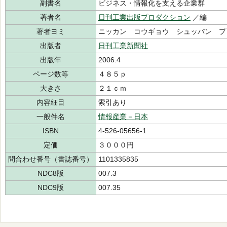
副書名
ビジネス・情報化を支える企業群
著者名
日刊工業出版プロダクション
／編
著者ヨミ
ニッカン コウギョウ シュッパン 
出版者
日刊工業新聞社
出版年
2006.4
ページ数等
４８５ｐ
大きさ
２１ｃｍ
内容細目
索引あり
一般件名
情報産業－日本
ISBN
4-526-05656-1
定価
３０００円
問合わせ番号（書誌番号）
1101335835
NDC8版
007.3
NDC9版
007.35