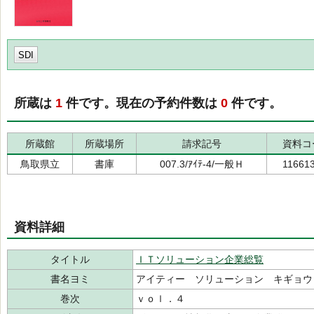
SDI
所蔵は
1
件です。現在の予約件数は
0
件です。
所蔵館
所蔵場所
請求記号
資料コ
鳥取県立
書庫
007.3/ｱｲﾃ-4/一般Ｈ
11661
資料詳細
タイトル
ＩＴソリューション企業総覧
書名ヨミ
アイティー ソリューション キギョウ
巻次
ｖｏｌ．４