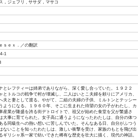
ス，ジェフリ , ササダ，マサコ
ｅｓｅｘ．／の翻訳
4-1
3
ナとレフティーは姉弟でありながら、深く愛し合っていた。１９２２
ャとトルコの戦争で村が壊滅し、二人はいとこ夫婦を頼りにアメリカ、
へ夫と妻として渡る。やがて、二組の夫婦の子供、ミルトンとテッシー
うようになる。１９６０年、そこに生まれた待望の女の子がわたし、カ
車産業が隆盛を誇る街デトロイトで、祖父が始めた食堂を父が繁盛さ
は大事に育てられた。女子高に通うようになったわたしは、自分の体つ
ある同級生への熱い想いに苦しんでいた。そんなある日、自分がふつう
はないことを知ったわたしは、激しい衝撃を受け、家族のもとを飛び出
るギリシャ系一家で紡いできた稀有な歴史を壮大に描く、現代の神話。