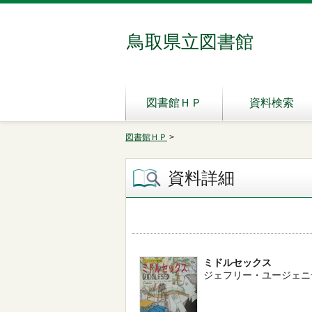
鳥取県立図書館
図書館ＨＰ
資料検索
図書館ＨＰ
>
資料詳細
ミドルセックス
ジェフリー・ユージェニデス／著 