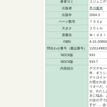
著者ヨミ
ユジェニデ
出版者
早川書房
出版年
2004.3
ページ数等
７３３ｐ
大きさ
２０ｃｍ
原書名
Ｍｉｄｄｌ
ISBN
4-15-20855
問合わせ番号（書誌番号）
110114983
NDC8版
933
NDC9版
933.7
内容紹介
デズデモー
年、ギリシ
デトロイト
が惹かれ合
リオペだ。
せ、わたし
きに悩み、
の女の子で
すが…。あ