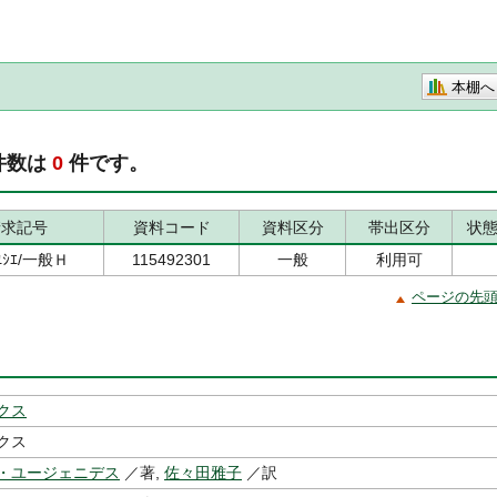
本棚へ
件数は
0
件です。
請求記号
資料コード
資料区分
帯出区分
状
/ﾕｼｴ/一般Ｈ
115492301
一般
利用可
ページの先
クス
クス
・ユージェニデス
／著,
佐々田雅子
／訳