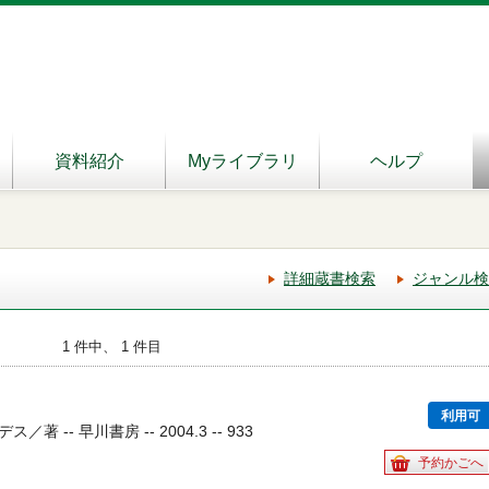
資料紹介
Myライブラリ
ヘルプ
詳細蔵書検索
ジャンル検
1 件中、 1 件目
利用可
-- 早川書房 -- 2004.3 -- 933
予約かごへ