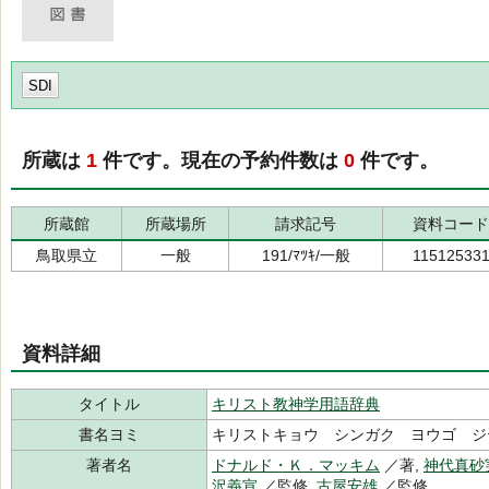
SDI
所蔵は
1
件です。現在の予約件数は
0
件です。
所蔵館
所蔵場所
請求記号
資料コード
鳥取県立
一般
191/ﾏﾂｷ/一般
11512533
資料詳細
タイトル
キリスト教神学用語辞典
書名ヨミ
キリストキョウ シンガク ヨウゴ ジ
著者名
ドナルド・Ｋ．マッキム
／著,
神代真砂
沢義宣
／監修,
古屋安雄
／監修