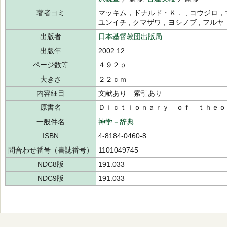
著者ヨミ
マッキム，ドナルド・Ｋ． , コウジロ，マ
ユンイチ , クマザワ，ヨシノブ , フル
出版者
日本基督教団出版局
出版年
2002.12
ページ数等
４９２ｐ
大きさ
２２ｃｍ
内容細目
文献あり 索引あり
原書名
Ｄｉｃｔｉｏｎａｒｙ ｏｆ ｔｈｅｏ
一般件名
神学－辞典
ISBN
4-8184-0460-8
問合わせ番号（書誌番号）
1101049745
NDC8版
191.033
NDC9版
191.033