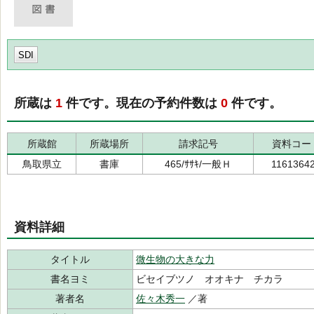
SDI
所蔵は
1
件です。現在の予約件数は
0
件です。
所蔵館
所蔵場所
請求記号
資料コー
鳥取県立
書庫
465/ｻｻｷ/一般Ｈ
1161364
資料詳細
タイトル
微生物の大きな力
書名ヨミ
ビセイブツノ オオキナ チカラ
著者名
佐々木秀一
／著