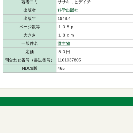
著者ヨミ
ササキ，ヒデイチ
出版者
科学出版社
出版年
1948.4
ページ数等
１０８ｐ
大きさ
１８ｃｍ
一般件名
微生物
定価
５０円
問合わせ番号（書誌番号）
1101037805
NDC8版
465