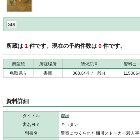
SDI
所蔵は
1
件です。現在の予約件数は
0
件です。
所蔵館
所蔵場所
請求記号
資料コ
鳥取県立
書庫
368.6/ﾄﾘｺ/一般Ｈ
115086
資料詳細
タイトル
虚誕
書名ヨミ
キョタン
副書名
警察につくられた桶川ストーカー殺人事