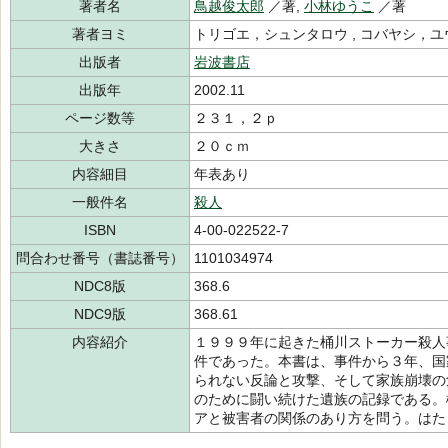
著者名
鳥越俊太郎
／著,
小林ゆうこ
／著
著者ヨミ
トリゴエ，シュンタロウ , コバヤシ，
出版者
岩波書店
出版年
2002.11
ページ数等
２３１，２ｐ
大きさ
２０ｃｍ
内容細目
年表あり
一般件名
殺人
ISBN
4-00-022522-7
問合わせ番号（書誌番号）
1101034974
NDC8版
368.6
NDC9版
368.61
内容紹介
１９９９年に起きた桶川ストーカー殺人
件であった。本書は、事件から３年、国
られない反論と攻撃、そして家族崩壊の
のために闘い続けた遺族の記録である。
アと被害者の関係のあり方を問う。はた