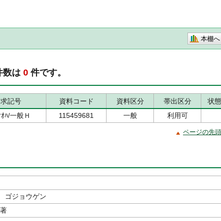
本棚へ
件数は
0
件です。
請求記号
資料コード
資料区分
帯出区分
状
/ｵｵﾊ/一般Ｈ
115459681
一般
利用可
ページの先
 ゴジョウゲン
／著