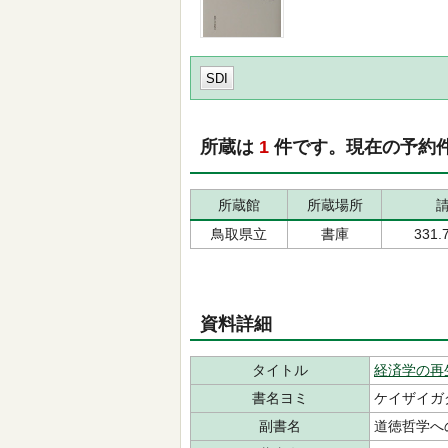
SDI
所蔵は
1
件です。現在の予約
所蔵館
所蔵場所
鳥取県立
書庫
331.
資料詳細
タイトル
経済学の再
書名ヨミ
ケイザイガ
副書名
道徳哲学へ