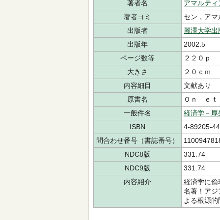
著者名
アマルティ
著者ヨミ
セン，アマル
出版者
麗澤大学出
出版年
2002.5
ページ数等
２２０ｐ
大きさ
２０ｃｍ
内容細目
文献あり
原書名
Ｏｎ ｅｔ
一般件名
経済学－厚
ISBN
4-89205-44
問合わせ番号（書誌番号）
110094781
NDC8版
331.74
NDC9版
331.74
内容紹介
経済学に倫
名著！アジ
よる根源的