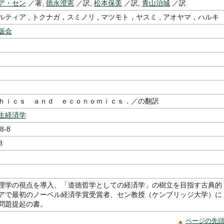
ア・セン
／著,
徳永澄憲
／訳,
松本保美
／訳,
青山治城
／訳
ティア , トクナガ，スミノリ , マツモト，ヤスミ , アオヤマ，ハルキ
版会
ｈｉｃｓ ａｎｄ ｅｃｏｎｏｍｉｃｓ．／の翻訳
生経済学
8-8
8
理学の視点を導入、「道徳哲学としての経済学」の樹立を目指す古典的
アで最初のノーベル経済学賞受賞者、セン教授（ケンブリッジ大学）に
問題提起の書。
ページの先