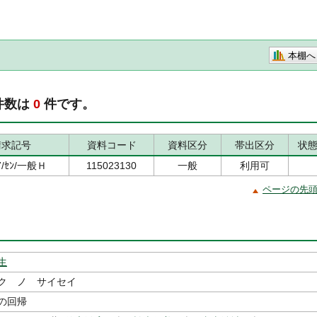
本棚へ
件数は
0
件です。
請求記号
資料コード
資料区分
帯出区分
状
7/ｾﾝ/一般Ｈ
115023130
一般
利用可
ページの先
生
ク ノ サイセイ
の回帰