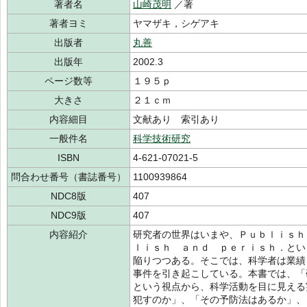
著者名
山崎茂明
／著
著者ヨミ
ヤマザキ，シゲアキ
出版者
丸善
出版年
2002.3
ページ数等
１９５ｐ
大きさ
２１ｃｍ
内容細目
文献あり 索引あり
一般件名
科学技術研究
ISBN
4-621-07021-5
問合わせ番号（書誌番号）
1100939864
NDC8版
407
NDC9版
407
内容紹介
研究者の世界はいまや、Ｐｕｂｌｉｓｈ
ｌｉｓｈ ａｎｄ ｐｅｒｉｓｈ．とい
陥りつつある。そこでは、科学者は業績
事件を引き起こしている。本書では、「
という視点から、科学活動を目に見える
犯すのか」、「その予防法はあるか」、