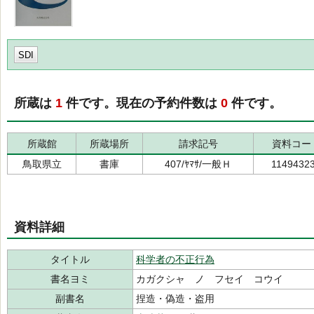
SDI
所蔵は
1
件です。現在の予約件数は
0
件です。
所蔵館
所蔵場所
請求記号
資料コー
鳥取県立
書庫
407/ﾔﾏｻ/一般Ｈ
1149432
資料詳細
タイトル
科学者の不正行為
書名ヨミ
カガクシャ ノ フセイ コウイ
副書名
捏造・偽造・盗用