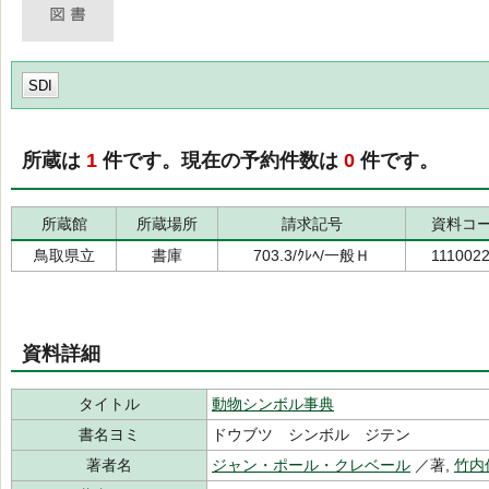
SDI
所蔵は
1
件です。現在の予約件数は
0
件です。
所蔵館
所蔵場所
請求記号
資料コ
鳥取県立
書庫
703.3/ｸﾚﾍ/一般Ｈ
111002
資料詳細
タイトル
動物シンボル事典
書名ヨミ
ドウブツ シンボル ジテン
著者名
ジャン・ポール・クレベール
／著,
竹内