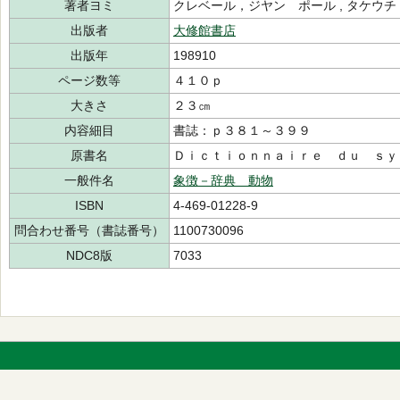
著者ヨミ
クレベール，ジヤン ポール , タケウ
出版者
大修館書店
出版年
198910
ページ数等
４１０ｐ
大きさ
２３㎝
内容細目
書誌：ｐ３８１～３９９
原書名
Ｄｉｃｔｉｏｎｎａｉｒｅ ｄｕ ｓｙ
一般件名
象徴－辞典 動物
ISBN
4-469-01228-9
問合わせ番号（書誌番号）
1100730096
NDC8版
7033