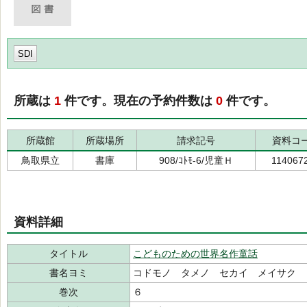
SDI
所蔵は
1
件です。現在の予約件数は
0
件です。
所蔵館
所蔵場所
請求記号
資料コ
鳥取県立
書庫
908/ｺﾄﾓ-6/児童Ｈ
114067
資料詳細
タイトル
こどものための世界名作童話
書名ヨミ
コドモノ タメノ セカイ メイサク 
巻次
６