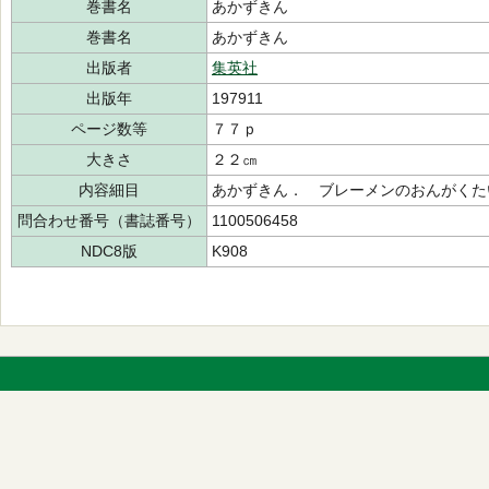
巻書名
あかずきん
巻書名
あかずきん
出版者
集英社
出版年
197911
ページ数等
７７ｐ
大きさ
２２㎝
内容細目
あかずきん． ブレーメンのおんがくた
問合わせ番号（書誌番号）
1100506458
NDC8版
K908