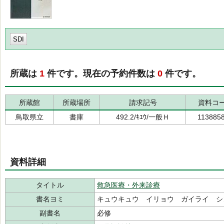
SDI
所蔵は
1
件です。現在の予約件数は
0
件です。
所蔵館
所蔵場所
請求記号
資料コ
鳥取県立
書庫
492.2/ｷﾕｳ/一般Ｈ
113885
資料詳細
タイトル
救急医療・外来診療
書名ヨミ
キュウキュウ イリョウ ガイライ シ
副書名
必修