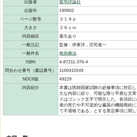
出版者
医学評論社
出版年
199902
ページ数等
２１９ｐ
大きさ
２６ｃｍ
内容細目
索引あり
一般注記
監修：伊東洋，庄司進一
一般件名
救急療法
ISBN
4-87211-376-4
問合わせ番号（書誌番号）
1100410249
NDC8版
49229
内容紹介
本書は医師国家試験の必修事項に対応し
欠な内容に絞り、可能な限り平易な文章
ドはゴシック文字で明示した。各項目に
者の死亡や不可逆的な臓器の機能廃絶に
て不適格である」とする禁忌事項に関し