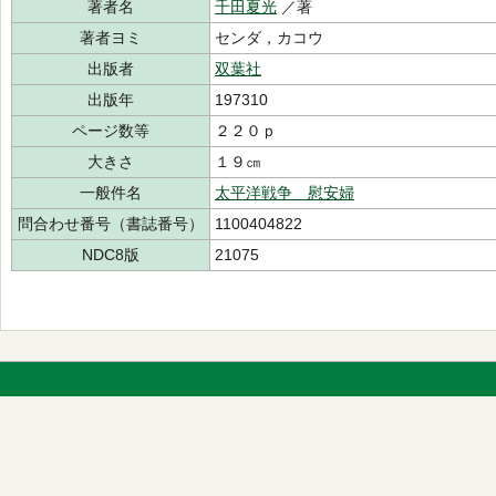
著者名
千田夏光
／著
著者ヨミ
センダ，カコウ
出版者
双葉社
出版年
197310
ページ数等
２２０ｐ
大きさ
１９㎝
一般件名
太平洋戦争 慰安婦
問合わせ番号（書誌番号）
1100404822
NDC8版
21075