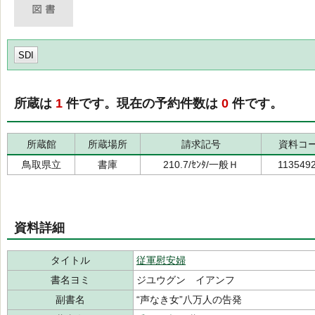
SDI
所蔵は
1
件です。現在の予約件数は
0
件です。
所蔵館
所蔵場所
請求記号
資料コ
鳥取県立
書庫
210.7/ｾﾝﾀ/一般Ｈ
113549
資料詳細
タイトル
従軍慰安婦
書名ヨミ
ジユウグン イアンフ
副書名
“声なき女”八万人の告発