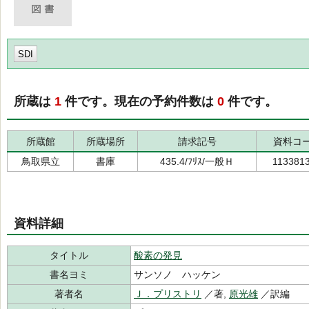
SDI
所蔵は
1
件です。現在の予約件数は
0
件です。
所蔵館
所蔵場所
請求記号
資料コ
鳥取県立
書庫
435.4/ﾌﾘｽ/一般Ｈ
113381
資料詳細
タイトル
酸素の発見
書名ヨミ
サンソノ ハッケン
著者名
Ｊ．プリストリ
／著,
原光雄
／訳編