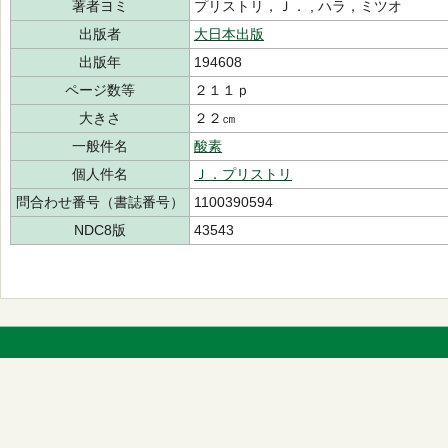
著者ヨミ
プリストリ，Ｊ． , ハラ，ミツオ
出版者
大日本出版
出版年
194608
ページ数等
２１１ｐ
大きさ
２２㎝
一般件名
酸素
個人件名
Ｊ．プリストリ
問合わせ番号（書誌番号）
1100390594
NDC8版
43543