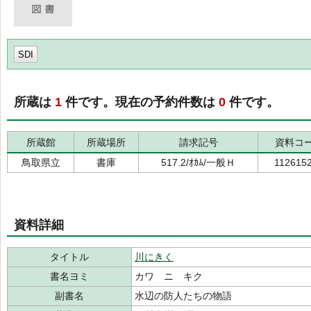
SDI
所蔵は
1
件です。現在の予約件数は
0
件です。
所蔵館
所蔵場所
請求記号
資料コ
鳥取県立
書庫
517.2/ｵｶﾑ/一般Ｈ
112615
資料詳細
タイトル
川にきく
書名ヨミ
カワ ニ キク
副書名
水辺の防人たちの物語