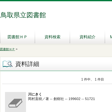
鳥取県立図書館
図書館ＨＰ
資料検索
資料紹介
図書館ＨＰ
>
資料詳細
1 件中、 1 件目
川にきく
岡村直樹／著 -- 創樹社 -- 199602 -- 51721