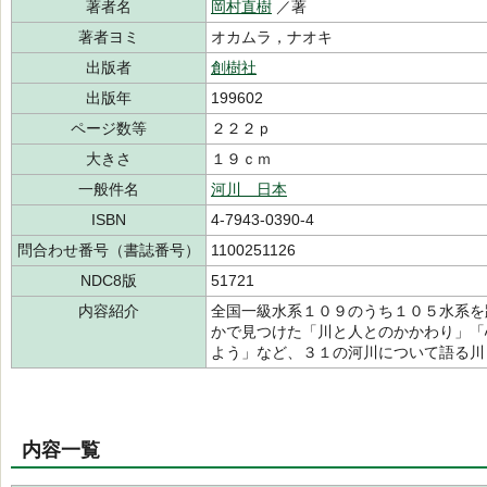
著者名
岡村直樹
／著
著者ヨミ
オカムラ，ナオキ
出版者
創樹社
出版年
199602
ページ数等
２２２ｐ
大きさ
１９ｃｍ
一般件名
河川 日本
ISBN
4-7943-0390-4
問合わせ番号（書誌番号）
1100251126
NDC8版
51721
内容紹介
全国一級水系１０９のうち１０５水系を
かで見つけた「川と人とのかかわり」「
よう」など、３１の河川について語る川
内容一覧