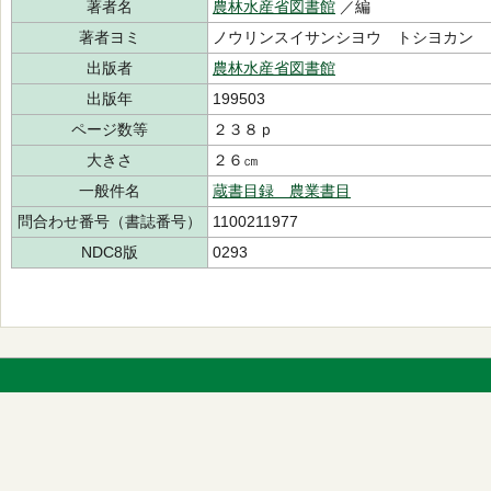
著者名
農林水産省図書館
／編
著者ヨミ
ノウリンスイサンシヨウ トシヨカン
出版者
農林水産省図書館
出版年
199503
ページ数等
２３８ｐ
大きさ
２６㎝
一般件名
蔵書目録 農業書目
問合わせ番号（書誌番号）
1100211977
NDC8版
0293