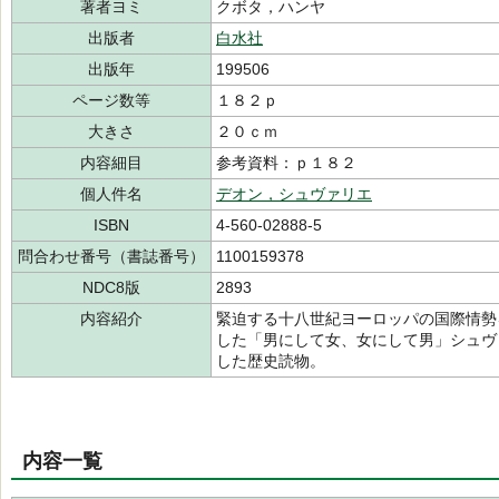
著者ヨミ
クボタ，ハンヤ
出版者
白水社
出版年
199506
ページ数等
１８２ｐ
大きさ
２０ｃｍ
内容細目
参考資料：ｐ１８２
個人件名
デオン，シュヴァリエ
ISBN
4-560-02888-5
問合わせ番号（書誌番号）
1100159378
NDC8版
2893
内容紹介
緊迫する十八世紀ヨーロッパの国際情勢
した「男にして女、女にして男」シュヴ
した歴史読物。
内容一覧