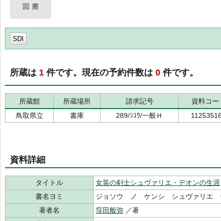
SDI
所蔵は
1
件です。現在の予約件数は
0
件です。
所蔵館
所蔵場所
請求記号
資料コー
鳥取県立
書庫
289/ｼﾕｳ/一般Ｈ
1125351
資料詳細
タイトル
女装の剣士シュヴァリエ・デオンの生涯
書名ヨミ
ジョソウ ノ ケンシ シュヴァリエ 
著者名
窪田般弥
／著