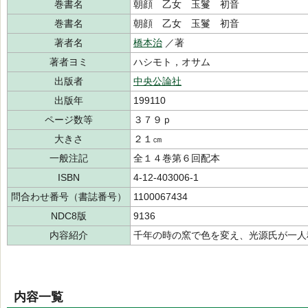
巻書名
朝顔 乙女 玉鬘 初音
巻書名
朝顔 乙女 玉鬘 初音
著者名
橋本治
／著
著者ヨミ
ハシモト，オサム
出版者
中央公論社
出版年
199110
ページ数等
３７９ｐ
大きさ
２１㎝
一般注記
全１４巻第６回配本
ISBN
4-12-403006-1
問合わせ番号（書誌番号）
1100067434
NDC8版
9136
内容紹介
千年の時の窯で色を変え、光源氏が一人
内容一覧