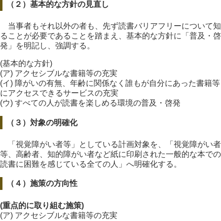
（２）基本的な方針の見直し
当事者もそれ以外の者も、先ず読書バリアフリーについて知
ることが必要であることを踏まえ、基本的な方針に「普及・啓
発」を明記し、強調する。
(基本的な方針)
(ア) アクセシブルな書籍等の充実
(イ) 障がいの有無、年齢に関係なく誰もが自分にあった書籍等
にアクセスできるサービスの充実
(ウ) すべての人が読書を楽しめる環境の普及・啓発
（３）対象の明確化
「視覚障がい者等」としている計画対象を、「視覚障がい者
等、高齢者、知的障がい者など紙に印刷された一般的な本での
読書に困難を感じている全ての人」へ明確化する。
（４）施策の方向性
(重点的に取り組む施策)
(ア) アクセシブルな書籍等の充実