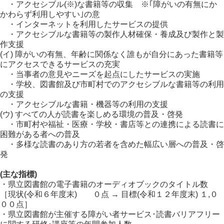
・アクセシブル(※)な書籍等の収集 ※｢障がいの有無にか
かわらず利用しやすい｣の意
・インターネットを利用したサービスの提供
・アクセシブルな書籍等の製作人材確保・養成及び製作と製
作支援
(イ) 障がいの有無、年齢に関係なく誰もが自分にあった書籍等
にアクセスできるサービスの充実
・当事者の意見やニーズを起点にしたサービスの実施
・学校、図書館及び市町村でのアクセシブルな書籍等の利用
の支援
・アクセシブルな書籍・機器等の利用の支援
(ウ) すべての人が読書を楽しめる環境の普及・啓発
・市町村や福祉・医療・学校・書店等との連携による読書に
困難がある者への普及
・多様な読書のあり方の若者を含めた幅広い層への普及・啓
発
(主な指標)
・県立図書館の電子書籍のオーディオブックのタイトル数
［現状(令和６年度末) ０点 → 目標(令和１２年度末) １,０
００点］
・県立図書館が主催する障がい者サービス･読書バリアフリー