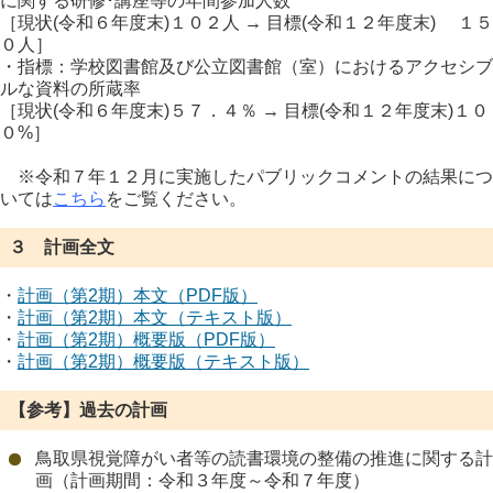
に関する研修･講座等の年間参加人数
［現状(令和６年度末)１０２人 → 目標(令和１２年度末) １５
０人］
・指標：学校図書館及び公立図書館（室）におけるアクセシブ
ルな資料の所蔵率
［現状(令和６年度末)５７．４％ → 目標(令和１２年度末)１０
０%］
※令和７年１２月に実施したパブリックコメントの結果につ
いては
こちら
をご覧ください。
３ 計画全文
・
計画（第2期）本文（PDF版）
・
計画（第2期）本文（テキスト版）
・
計画（第2期）概要版（PDF版）
・
計画（第2期）概要版（テキスト版）
【参考】過去の計画
鳥取県視覚障がい者等の読書環境の整備の推進に関する計
画（計画期間：令和３年度～令和７年度）