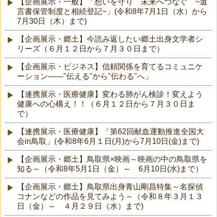
【企画展示・一般】「想いを守り 未来へつなぐ ~遺
言書保管制度と相続登記~」(令和8年7月1日（水）から
7月30日（木）まで)
【企画展示・郷土】今読み返したい郷土出身文学者シ
リーズ（６月１２日から７月３０日まで）
【企画展示・ビジネス】信頼関係を育てるコミュニケ
ーション――"伝える"から"伝わる"へ」
【連携展示・医療健康】変わる肺がん検診！変えよう
健康への心構え！！（６月１２日から７月３０日ま
で）
【連携展示・医療健康】「第62回献血運動推進全国大
会in鳥取」(令和8年6月１日(月)から7月10日(金)まで)
【企画展示・郷土】鳥取県×映画～映画の中の鳥取県を
知る～（令和8年5月1日（金）～ 6月10日(水)まで）
【企画展示・郷土】鳥取県出身青山剛昌特集～名探偵
コナンなどの作品を見てみよう～（令和８年３月１３
日（金）～ ４月２９日（水）まで)