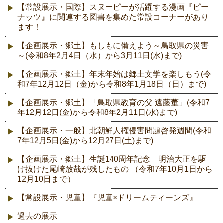
【常設展示・国際】スヌーピーが活躍する漫画『ピー
ナッツ』に関連する図書を集めた常設コーナーがあり
ます！
【企画展示・郷土】もしもに備えよう～鳥取県の災害
～(令和8年2月4日（水）から3月11日(水)まで)
【企画展示・郷土】年末年始は郷土文学を楽しもう(令
和7年12月12日（金)から令和8年1月18日（日）まで)
【企画展示・郷土】「鳥取県教育の父 遠藤董」(令和7
年12月12日(金)から令和8年2月11日(水)まで)
【企画展示・一般】北朝鮮人権侵害問題啓発週間(令和
7年12月5日(金)から12月27日(土)まで)
【企画展示・郷土】生誕140周年記念 明治大正を駆
け抜けた尾崎放哉が残したもの （令和7年10月1日から
12月10日まで）
【常設展示・児童】『児童×ドリームティーンズ』
過去の展示